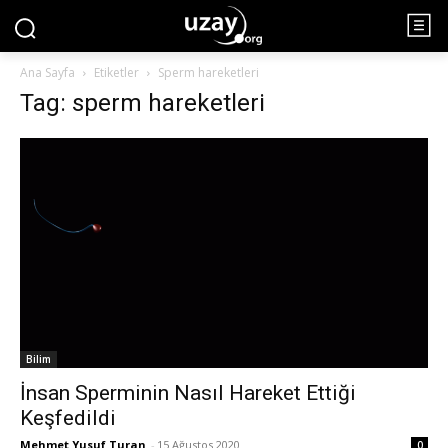
Ana Sayfa
Etiketler
Sperm hareketleri
Tag: sperm hareketleri
Bilim
İnsan Sperminin Nasıl Hareket Ettiği
Keşfedildi
Mehmet Yusuf Turan
-
15 Ağustos 2020
0