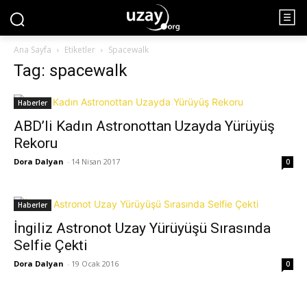
Ana Sayfa
Etiketler
Spacewalk
Tag: spacewalk
Haberler
ABD’li Kadın Astronottan Uzayda Yürüyüş
Rekoru
Dora Dalyan
-
14 Nisan 2017
0
Haberler
İngiliz Astronot Uzay Yürüyüşü Sırasında
Selfie Çekti
Dora Dalyan
-
19 Ocak 2016
0