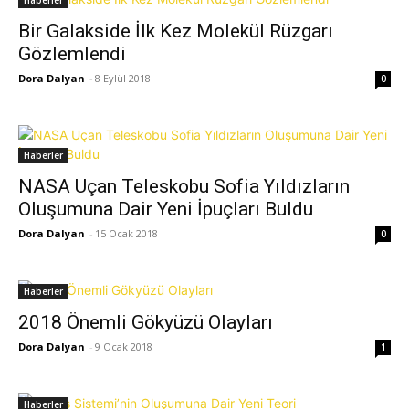
Haberler
Bir Galakside İlk Kez Molekül Rüzgarı
Gözlemlendi
Dora Dalyan
-
8 Eylül 2018
0
Haberler
NASA Uçan Teleskobu Sofia Yıldızların
Oluşumuna Dair Yeni İpuçları Buldu
Dora Dalyan
-
15 Ocak 2018
0
Haberler
2018 Önemli Gökyüzü Olayları
Dora Dalyan
-
9 Ocak 2018
1
Haberler