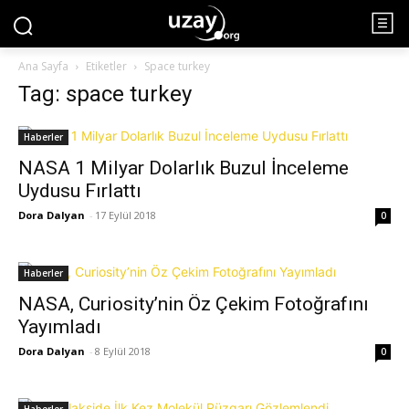
Ana Sayfa
Etiketler
Space turkey
Tag: space turkey
Haberler
NASA 1 Milyar Dolarlık Buzul İnceleme
Uydusu Fırlattı
Dora Dalyan
-
17 Eylül 2018
0
Haberler
NASA, Curiosity’nin Öz Çekim Fotoğrafını
Yayımladı
Dora Dalyan
-
8 Eylül 2018
0