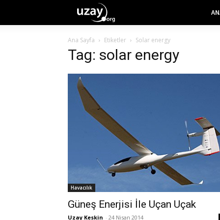
AN
Ana Sayfa
Etiketler
Solar energy
Tag: solar energy
Havacılık
Güneş Enerjisi İle Uçan Uçak
Uzay Keskin
-
24 Nisan 2014