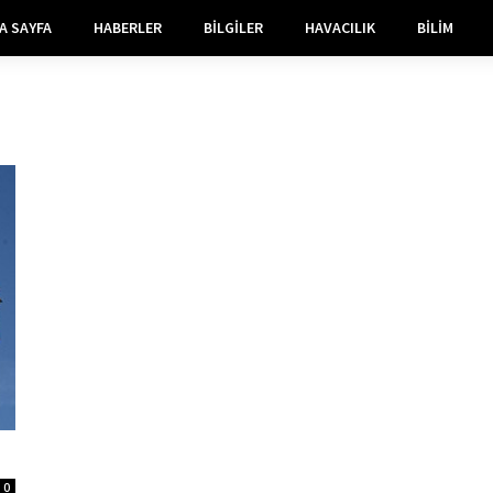
A SAYFA
HABERLER
BILGILER
HAVACILIK
BILIM
0