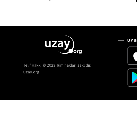
UYG
Telif Hakkı © 2023 Tüm hakları saklıdır.
Uzay.org