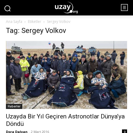
Ana Sayfa
Etiketler
Sergey Volkov
Tag: Sergey Volkov
Haberler
Uzayda Bir Yıl Geçiren Astronotlar Dünya’ya
Döndü
Dora Dalyan
-
2 Mart 2016
0