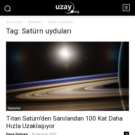
Ana Sayfa
Etiketler
Satürn uyduları
Tag: Satürn uyduları
Haberler
Titan Satürn’den Sanılandan 100 Kat Daha
Hızla Uzaklaşıyor
Dora Dalyan
-
10 Haziran 2020
0