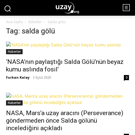
Ana Sayfa
Etiketler
Salda gölü
Tag: salda gölü
Haberler
‘NASA’nın paylaştığı Salda Gölü’nün beyaz
kumu aslında fosil’
Furkan Kalay
-
3 Eylül 2020
0
Haberler
NASA, Mars’a uzay aracını (Perseverance)
göndermeden önce Salda gölünü
incelediğini açıkladı