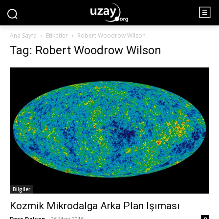
Ana Sayfa
Etiketler
Robert Woodrow Wilson
Tag: Robert Woodrow Wilson
Bilgiler
Kozmik Mikrodalga Arka Plan Işıması
Dora Dalyan
-
26 Mart 2016
0