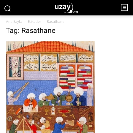
Ana Sayfa
Etiketler
Rasathane
Tag: Rasathane