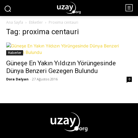
Ana Sayfa
Etiketler
Proxima centauri
Tag: proxima centauri
Haberler
Güneşe En Yakın Yıldızın Yörüngesinde
Dünya Benzeri Gezegen Bulundu
Dora Dalyan
-
27 Ağustos 2016
0