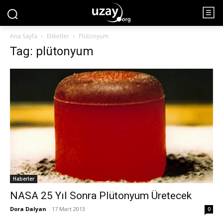
Ana Sayfa
Etiketler
Plütonyum
Tag: plütonyum
Haberler
NASA 25 Yıl Sonra Plütonyum Üretecek
Dora Dalyan
-
17 Mart 2013
0