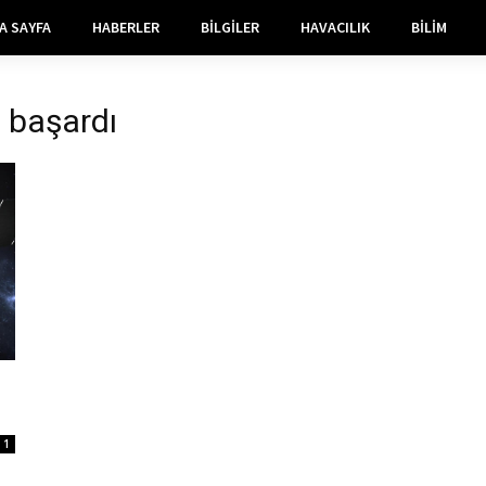
A SAYFA
HABERLER
BILGILER
HAVACILIK
BILIM
i başardı
1