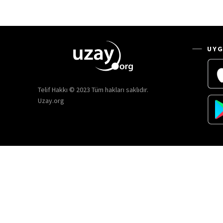
UYG
Telif Hakkı © 2023 Tüm hakları saklıdır.
Uzay.org