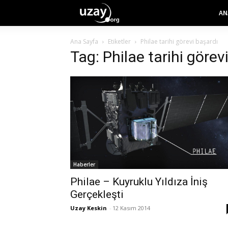
AN
Ana Sayfa
Etiketler
Philae tarihi görevi başardı
Tag: Philae tarihi görev
Haberler
Philae – Kuyruklu Yıldıza İniş
Gerçekleşti
Uzay Keskin
-
12 Kasım 2014