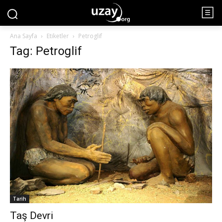
Ana Sayfa
Etiketler
Petroglif
Tag: Petroglif
Tarih
Taş Devri