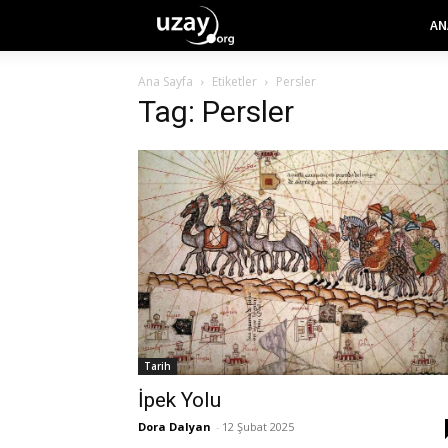
AN
Ana Sayfa
Etiketler
Persler
Tag: Persler
Tarih
İpek Yolu
Dora Dalyan
-
12 Şubat 2025