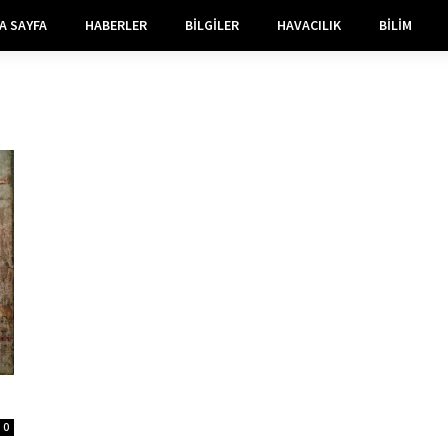
A SAYFA
HABERLER
BILGILER
HAVACILIK
BILIM
0