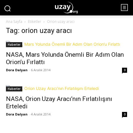
Ana Sayfa
Etiketler
Orion uzay aracı
Tag: orion uzay aracı
Haberler
NASA, Mars Yolunda Önemli Bir Adım Olan
Orion’u Fırlattı
Dora Dalyan
-
6 Aralık 2014
0
Haberler
NASA, Orion Uzay Aracı’nın Fırlatılışını
Erteledi
Dora Dalyan
-
4 Aralık 2014
0