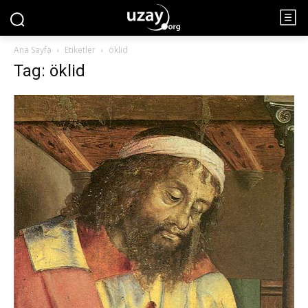
Ana Sayfa
Etiketler
öklid
Tag: öklid