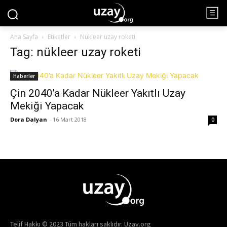
Ana Sayfa
Etiketler
Nükleer uzay roketi
Tag: nükleer uzay roketi
Haberler
Çin 2040’a Kadar Nükleer Yakıtlı Uzay
Mekiği Yapacak
Dora Dalyan
-
16 Mart 2018
0
Telif Hakkı © 2023 Tüm hakları saklıdır. Uzay.org