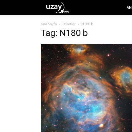
AN
Ana Sayfa
Etiketler
N180 b
Tag: N180 b