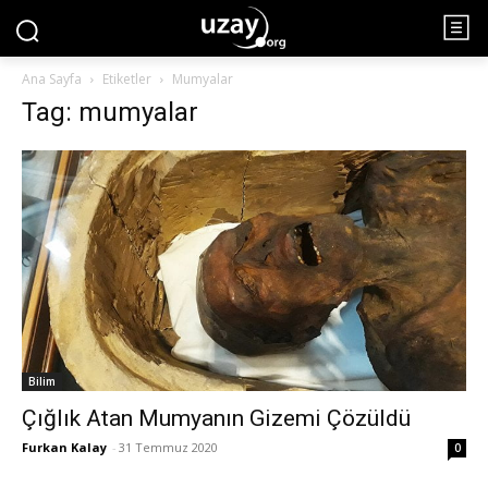
Ana Sayfa
Etiketler
Mumyalar
Tag: mumyalar
Bilim
Çığlık Atan Mumyanın Gizemi Çözüldü
Furkan Kalay
-
31 Temmuz 2020
0