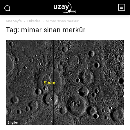
Ana Sayfa
Etiketler
Mimar sinan merkür
Tag: mimar sinan merkür
Bilgiler