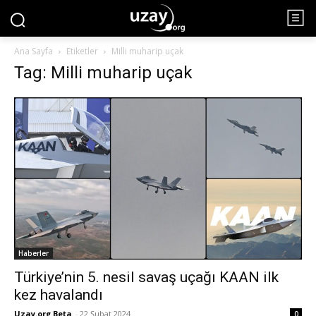
Ana Sayfa
Etiketler
Milli muharip uçak
Tag: Milli muharip uçak
Haberler
Türkiye’nin 5. nesil savaş uçağı KAAN ilk
kez havalandı
Uzay.org Beta
-
22 Şubat 2024
0