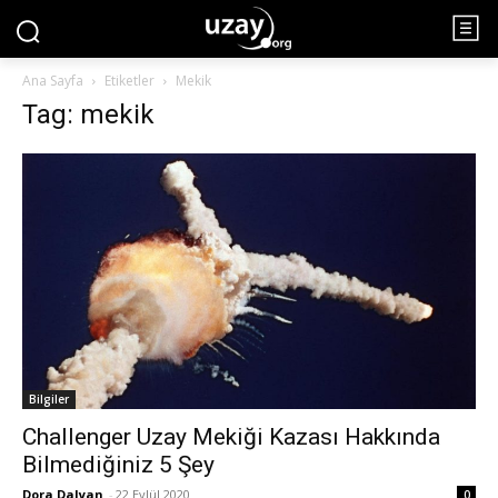
Ana Sayfa
Etiketler
Mekik
Tag: mekik
Bilgiler
Challenger Uzay Mekiği Kazası Hakkında
Bilmediğiniz 5 Şey
Dora Dalyan
-
22 Eylül 2020
0