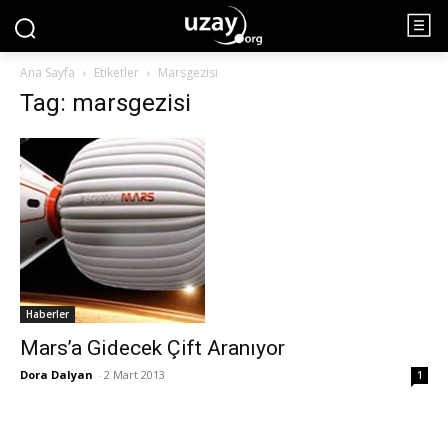
Ana Sayfa
Etiketler
Marsgezisi
Tag: marsgezisi
Haberler
Mars’a Gidecek Çift Aranıyor
Dora Dalyan
-
2 Mart 2013
1