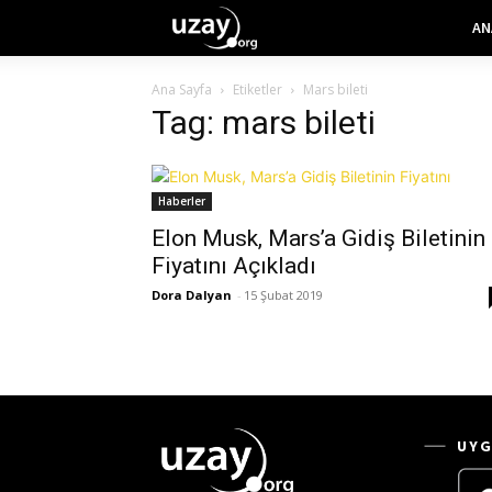
AN
Ana Sayfa
Etiketler
Mars bileti
Tag: mars bileti
Haberler
Elon Musk, Mars’a Gidiş Biletinin
Fiyatını Açıkladı
Dora Dalyan
-
15 Şubat 2019
UYG