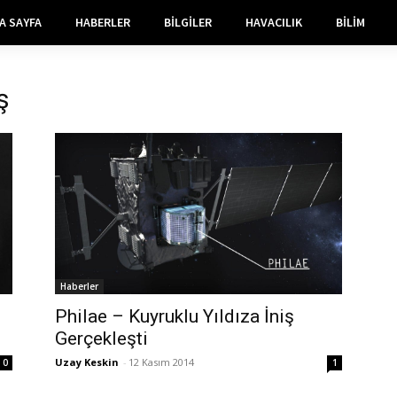
A SAYFA
HABERLER
BILGILER
HAVACILIK
BILIM
ş
Haberler
Philae – Kuyruklu Yıldıza İniş
Gerçekleşti
Uzay Keskin
-
12 Kasım 2014
0
1