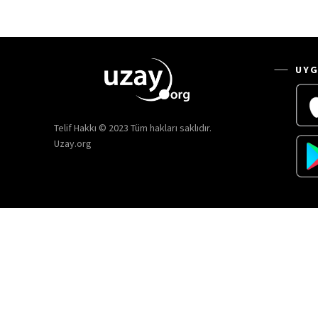
UYG
Telif Hakkı © 2023 Tüm hakları saklıdır.
Uzay.org