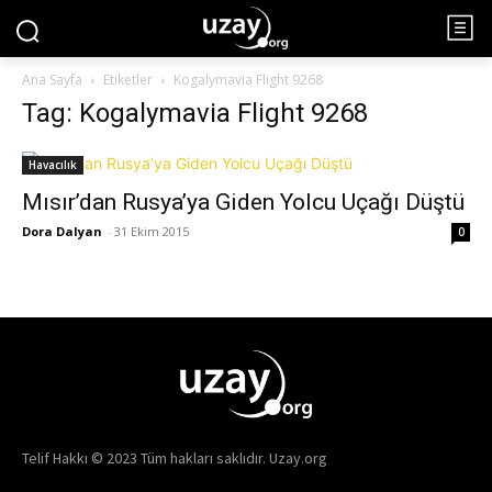
Ana Sayfa
Etiketler
Kogalymavia Flight 9268
Tag: Kogalymavia Flight 9268
Havacılık
Mısır’dan Rusya’ya Giden Yolcu Uçağı Düştü
Dora Dalyan
-
31 Ekim 2015
0
Telif Hakkı © 2023 Tüm hakları saklıdır. Uzay.org