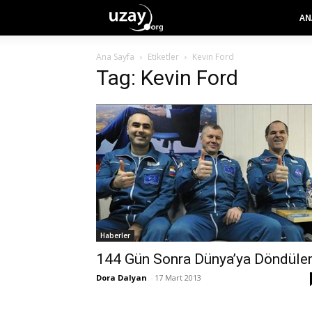
AN
Ana Sayfa
Etiketler
Kevin Ford
Tag: Kevin Ford
Haberler
144 Gün Sonra Dünya’ya Döndüle
Dora Dalyan
-
17 Mart 2013