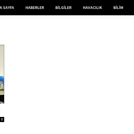
A SAYFA
HABERLER
BILGILER
HAVACILIK
BILIM
r
0