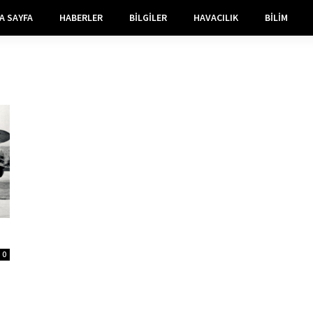
A SAYFA
HABERLER
BILGILER
HAVACILIK
BILIM
0