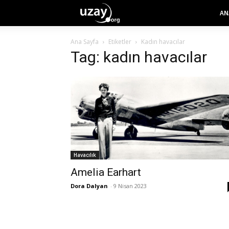
AN
Ana Sayfa
Etiketler
Kadın havacılar
Tag: kadın havacılar
Havacılık
Amelia Earhart
Dora Dalyan
-
9 Nisan 2023