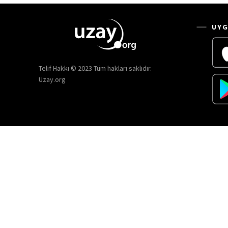
UYG
Telif Hakkı © 2023 Tüm hakları saklıdır.
Uzay.org