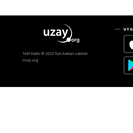
UYG
Telif Hakkı © 2023 Tüm hakları saklıdır.
Uzay.org