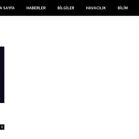
A SAYFA
HABERLER
BILGILER
HAVACILIK
BILIM
0