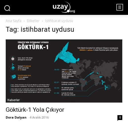
Ana Sayfa
Etiketler
Istihbarat uydusu
Tag: istihbarat uydusu
Haberler
Göktürk-1 Yola Çıkıyor
Dora Dalyan
-
4 Aralık 2016
0