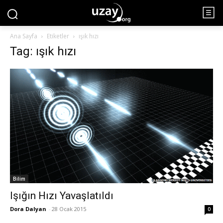
Ana Sayfa
Etiketler
ışık hızı
Tag: ışık hızı
Bilim
Işığın Hızı Yavaşlatıldı
Dora Dalyan
-
28 Ocak 2015
0