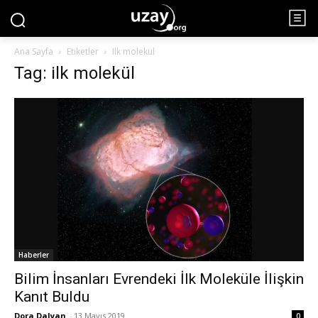
Ana Sayfa
Etiketler
Ilk molekül
Tag: ilk molekül
Haberler
Bilim İnsanları Evrendeki İlk Moleküle İlişkin
Kanıt Buldu
Dora Dalyan
-
13 Mayıs 2019
0