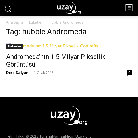
Ana Sayfa
Etiketler
Hubble Andromeda
Tag: hubble Andromeda
Haberler
Andromeda’nın 1.5 Milyar Piksellik
Görüntüsü
Dora Dalyan
-
11 Ocak 2015
0
Telif Hakkı © 2023 Tüm hakları saklıdır. Uzay.org