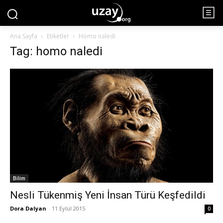
Ana Sayfa
Etiketler
Homo naledi
Tag: homo naledi
Bilim
Nesli Tükenmiş Yeni İnsan Türü Keşfedildi
Dora Dalyan
-
11 Eylül 2015
0