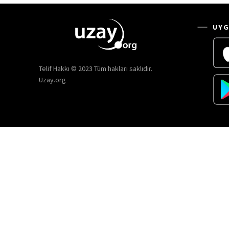
UYG
Telif Hakkı © 2023 Tüm hakları saklıdır.
Uzay.org