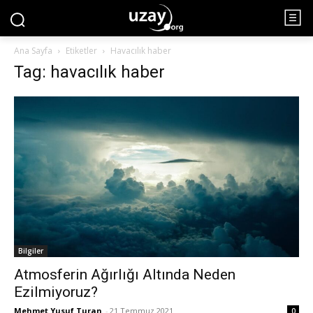
Ana Sayfa
Etiketler
Havacılık haber
Tag: havacılık haber
Bilgiler
Atmosferin Ağırlığı Altında Neden
Ezilmiyoruz?
Mehmet Yusuf Turan
-
21 Temmuz 2021
0