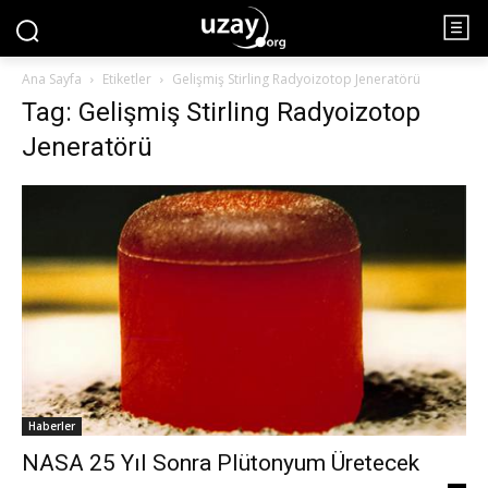
Ana Sayfa
Etiketler
Gelişmiş Stirling Radyoizotop Jeneratörü
Tag: Gelişmiş Stirling Radyoizotop
Jeneratörü
Haberler
NASA 25 Yıl Sonra Plütonyum Üretecek