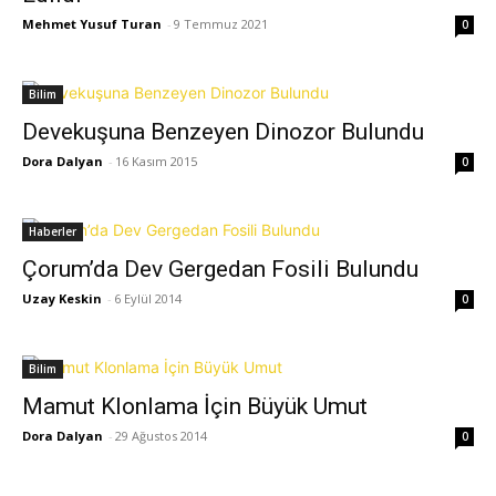
Mehmet Yusuf Turan
-
9 Temmuz 2021
0
Bilim
Devekuşuna Benzeyen Dinozor Bulundu
Dora Dalyan
-
16 Kasım 2015
0
Haberler
Çorum’da Dev Gergedan Fosili Bulundu
Uzay Keskin
-
6 Eylül 2014
0
Bilim
Mamut Klonlama İçin Büyük Umut
Dora Dalyan
-
29 Ağustos 2014
0