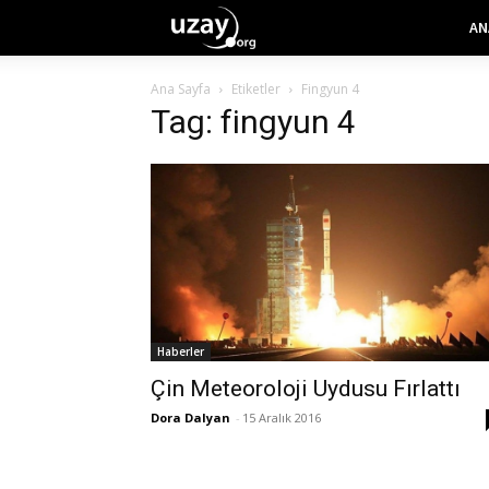
AN
Ana Sayfa
Etiketler
Fingyun 4
Tag: fingyun 4
Haberler
Çin Meteoroloji Uydusu Fırlattı
Dora Dalyan
-
15 Aralık 2016