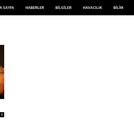
A SAYFA
HABERLER
BILGILER
HAVACILIK
BILIM
0