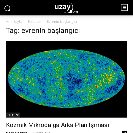
Ana Sayfa
Etiketler
Evrenin başlangıcı
Tag: evrenin başlangıcı
Bilgiler
Kozmik Mikrodalga Arka Plan Işıması
Dora Dalyan
-
26 Mart 2016
0