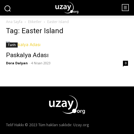
Ana Sayfa
Etiketler
Easter Island
Tag: Easter Island
Tarih
Paskalya Adası
Dora Dalyan
-
4 Nisan 2023
0
Telif Hakkı © 2023 Tüm hakları saklıdır. Uzay.org