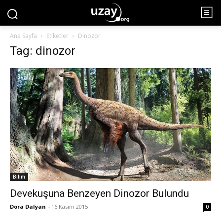
Ana Sayfa
Etiketler
Dinozor
Tag: dinozor
Bilim
Devekuşuna Benzeyen Dinozor Bulundu
Dora Dalyan
-
16 Kasım 2015
0