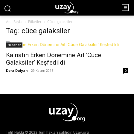
Ana Sayfa
Etiketler
Cüce galaksiler
Tag: cüce galaksiler
Haberler
Kainatın Erken Dönemine Ait ‘Cüce
Galaksiler’ Keşfedildi
Dora Dalyan
-
29 Kasım 2016
0
Telif Hakkı © 2023 Tüm hakları saklıdır. Uzay.org