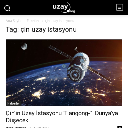
Ana Sayfa
Etiketler
çin uzay istasyonu
Tag: çin uzay istasyonu
Haberler
Çin’in Uzay İstasyonu Tiangong-1 Dünya’ya
Düşecek
Dora Dalyan
-
15 Ekim 2017