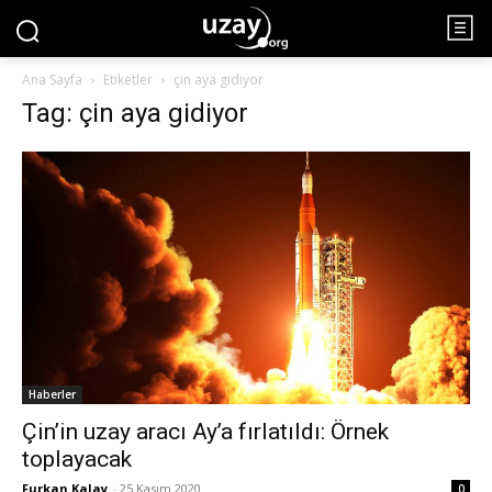
Ana Sayfa
Etiketler
çin aya gidiyor
Tag: çin aya gidiyor
Haberler
Çin’in uzay aracı Ay’a fırlatıldı: Örnek
toplayacak
Furkan Kalay
-
25 Kasım 2020
0