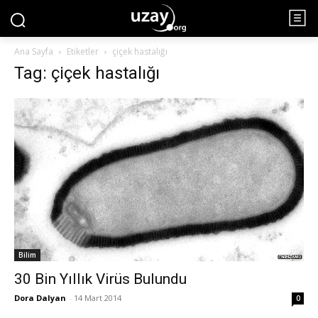
Ana Sayfa
Etiketler
çiçek hastalığı
Tag: çiçek hastalığı
Bilim
30 Bin Yıllık Virüs Bulundu
Dora Dalyan
-
14 Mart 2014
0