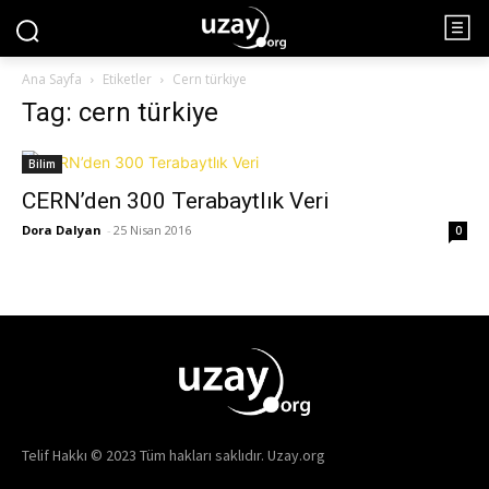
Ana Sayfa
Etiketler
Cern türkiye
Tag: cern türkiye
Bilim
CERN’den 300 Terabaytlık Veri
Dora Dalyan
-
25 Nisan 2016
0
Telif Hakkı © 2023 Tüm hakları saklıdır. Uzay.org