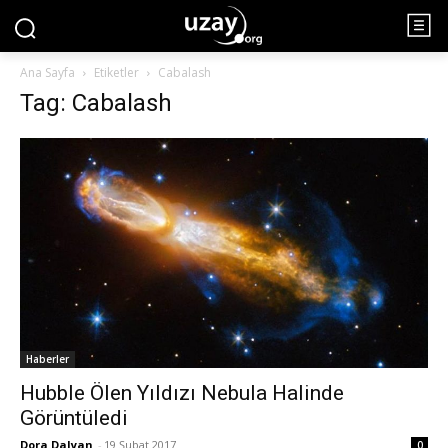
Ana Sayfa
Etiketler
Cabalash
Tag: Cabalash
Haberler
Hubble Ölen Yıldızı Nebula Halinde
Görüntüledi
Dora Dalyan
-
19 Şubat 2017
0