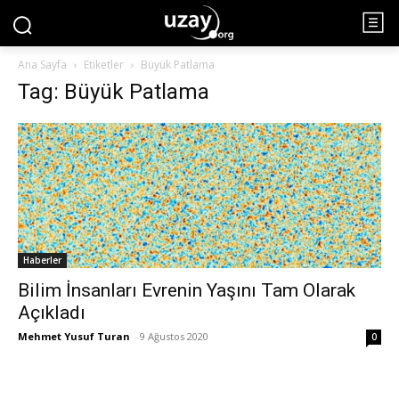
Ana Sayfa
Etiketler
Büyük Patlama
Tag: Büyük Patlama
Haberler
Bilim İnsanları Evrenin Yaşını Tam Olarak
Açıkladı
Mehmet Yusuf Turan
-
9 Ağustos 2020
0