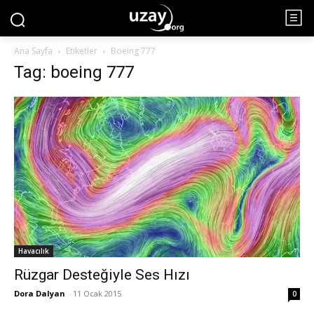
Ana Sayfa
Etiketler
Boeing 777
Tag: boeing 777
Havacılık
Rüzgar Desteğiyle Ses Hızı
Dora Dalyan
-
11 Ocak 2015
0